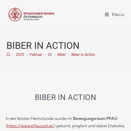
Menü
BIBER IN ACTION
>
2025
>
Februar
>
22
>
Biber
>
Biber in Action
BIBER IN ACTION
In der letzten Heimstunde wurde im
Bewegungsraum PFAU
(
https://www.pfaucool.at/
) geturnt, jongliert und dabei Diabolos,