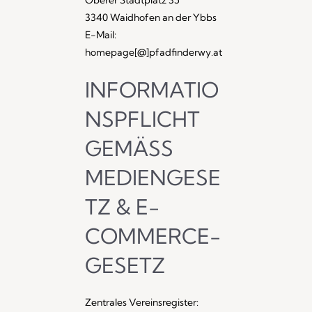
Oberer Stadtplatz 35
3340 Waidhofen an der Ybbs
E-Mail:
homepage[@]pfadfinderwy.at
INFORMATIO
NSPFLICHT
GEMÄSS M
EDIENGESET
Z & E-C
OMMERCE-G
ESETZ
Zentrales Vereinsregister: